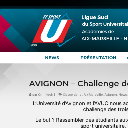
NEWS
PRÉSENTATION
AVIGNON – Challenge des
par
Omnitech
|
Classé dans :
Aix-Marseille
,
Avignon
,
News
L’Université d’Avignon et l’AVUC nous a
challenge des troi
Le but ? Rassembler des étudiants aut
sport universitaire,