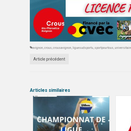
avignon
,
crous
,
crousavignon
,
liguesudsportu
,
sportpourtous
,
universitair
Article précédent
Articles similaires