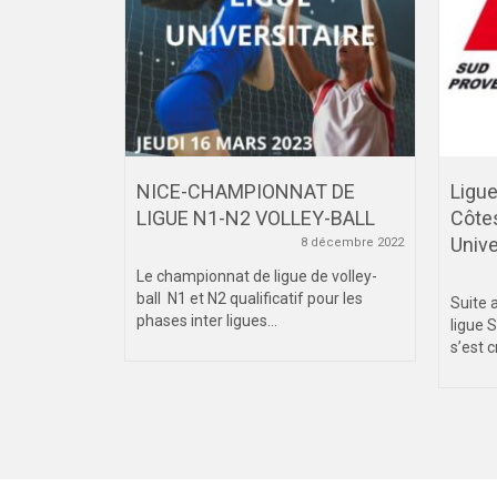
NICE-CHAMPIONNAT DE
Ligu
LIGUE N1-N2 VOLLEY-BALL
Côtes
 décembre 2019
Unive
8 décembre 2022
 succédera à
ion 2019 en
Le championnat de ligue de volley-
ball N1 et N2 qualificatif pour les
Suite 
phases inter ligues...
ligue 
s’est c