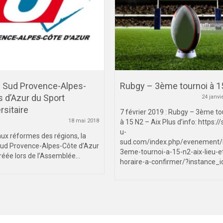
e Sud Provence-Alpes-
Rubgy – 3ème tournoi à 1
 d’Azur du Sport
24 janvi
rsitaire
7 février 2019 : Rubgy – 3ème to
18 mai 2018
à 15 N2 – Aix Plus d’info: https://
u-
aux réformes des régions, la
sud.com/index.php/evenement/
Sud Provence-Alpes-Côte d’Azur
3eme-tournoi-a-15-n2-aix-lieu-e
réée lors de l’Assemblée...
horaire-a-confirmer/?instance_