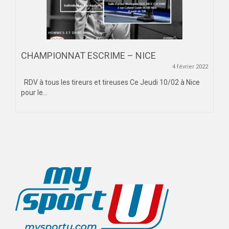
MAG DU SPORT-U
PHOTOTHÈQUE
CHAMPIONNAT ESCRIME – NICE
AIX-MARSEILLE
4 février 2022
NICE
RDV à tous les tireurs et tireuses Ce Jeudi 10/02 à Nice
pour le...
VIDÉOTHÈQUE
LOGOTHÈQUE
AFFICHES
PALMARÈS
PARTENAIRES