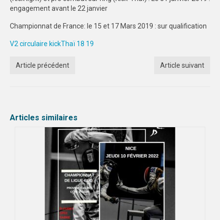
engagement avant le 22 janvier
ECO-CITOYENNETE
Championnat de France: le 15 et 17 Mars 2019 : sur qualification
SPORT
V2 circulaire kickThaï 18 19
FEMINISATION
Article précédent
Article suivant
SPORTS CO
SPORTS CO – NICE
SPORTS CO – AIX-MARSEILLE
Articles similaires
SPORTS IND
COMPETITIONS
Qualification exceptionnelle
FORMATION
COMMUNICATION