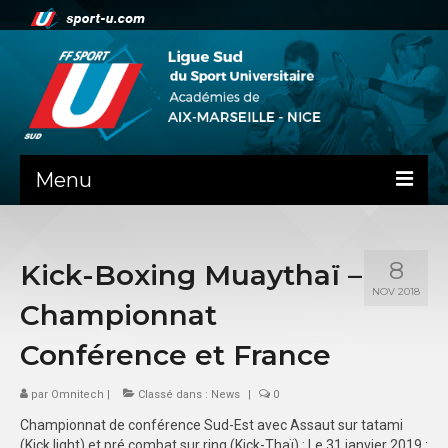
Menu
NEWS
8
Kick-Boxing Muaythaï –
PRÉSENTATION
NOV 2018
Championnat
ADMINISTRATIF
Conférence et France
DOCUMENTS RENTREE AS
par
Omnitech
|
Classé dans :
News
|
0
GUIDE SPORTIF
Championnat de conférence Sud-Est avec Assaut sur tatami
COMMISSIONS
(Kick light) et pré combat sur ring (Kick-Thaï) : Le 31 janvier 2019 :