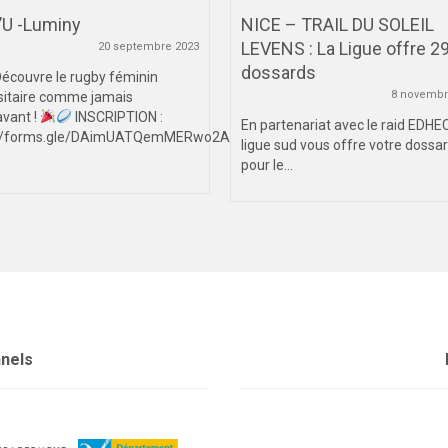
’U -Luminy
NICE – TRAIL DU SOLEIL
LEVENS : La Ligue offre 2
20 septembre 2023
dossards
écouvre le rugby féminin
8 novembr
sitaire comme jamais
vant !
INSCRIPTION :
En partenariat avec le raid EDHEC
://forms.gle/DAimUATQemMERwo2A
ligue sud vous offre votre dossa
pour le...
nnels