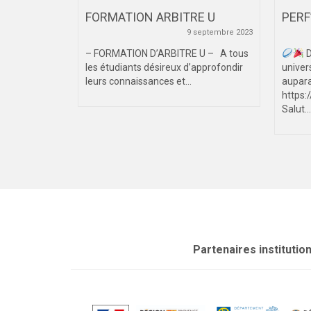
T _ VILLE
FORMATION ARBITRE U
PERF
9 septembre 2023
4 février 2025
– FORMATION D’ARBITRE U – A tous
D
les étudiants désireux d’approfondir
univer
ctoires du
leurs connaissances et...
aupara
r 2025, la
https
Salut...
Partenaires institutio