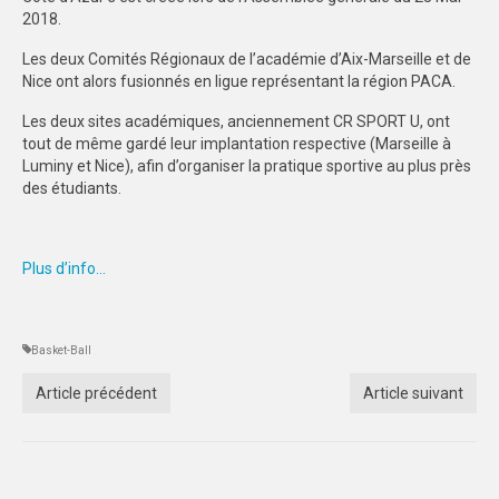
2018.
ECO-CITOYENNETE
Les deux Comités Régionaux de l’académie d’Aix-Marseille et de
SPORT
Nice ont alors fusionnés en ligue représentant la région PACA.
Les deux sites académiques, anciennement CR SPORT U, ont
FEMINISATION
tout de même gardé leur implantation respective (Marseille à
Luminy et Nice), afin d’organiser la pratique sportive au plus près
SPORTS CO
des étudiants.
SPORTS CO – NICE
SPORTS CO – AIX-MARSEILLE
Plus d’info…
SPORTS IND
Basket-Ball
COMPETITIONS
Article précédent
Article suivant
Qualification exceptionnelle
FORMATION
COMMUNICATION