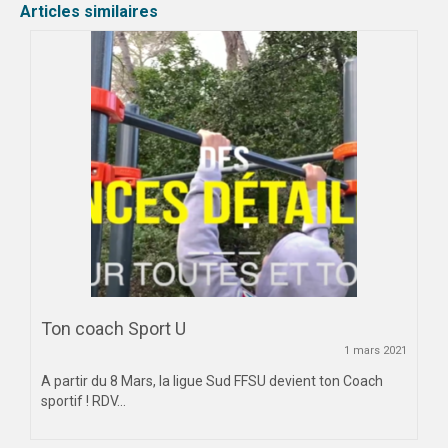
Articles similaires
MAG DU SPORT-U
PHOTOTHÈQUE
AIX-MARSEILLE
NICE
VIDÉOTHÈQUE
LOGOTHÈQUE
AFFICHES
PALMARÈS
Ton coach Sport U
1 mars 2021
PARTENAIRES
A partir du 8 Mars, la ligue Sud FFSU devient ton Coach
sportif ! RDV...