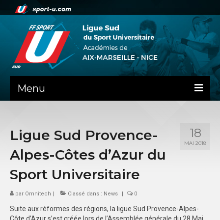
Menu
NEWS
18
Ligue Sud Provence-
PRÉSENTATION
MAI 2018
Alpes-Côtes d’Azur du
ADMINISTRATIF
Sport Universitaire
DOCUMENTS RENTREE AS
par
Omnitech
|
Classé dans :
News
|
0
GUIDE SPORTIF
Suite aux réformes des régions, la ligue Sud Provence-Alpes-
COMMISSIONS
Côte d’Azur s’est créée lors de l’Assemblée générale du 28 Mai