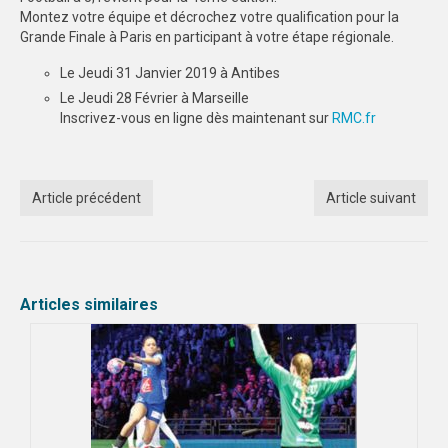
Montez votre équipe et décrochez votre qualification pour la
ECO-CITOYENNETE
Grande Finale à Paris en participant à votre étape régionale.
SPORT
Le Jeudi 31 Janvier 2019 à Antibes
Le Jeudi 28 Février à Marseille
FEMINISATION
Inscrivez-vous en ligne dès maintenant sur
RMC.fr
SPORTS CO
SPORTS CO – NICE
Article précédent
Article suivant
SPORTS CO – AIX-MARSEILLE
SPORTS IND
Articles similaires
COMPETITIONS
Qualification exceptionnelle
FORMATION
COMMUNICATION