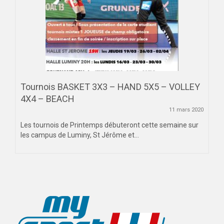
MAG DU SPORT-U
PHOTOTHÈQUE
AIX-MARSEILLE
NICE
Tournois BASKET 3X3 – HAND 5X5 – VOLLEY
4X4 – BEACH
VIDÉOTHÈQUE
11 mars 2020
LOGOTHÈQUE
Les tournois de Printemps débuteront cette semaine sur
les campus de Luminy, St Jérôme et...
AFFICHES
PALMARÈS
PARTENAIRES