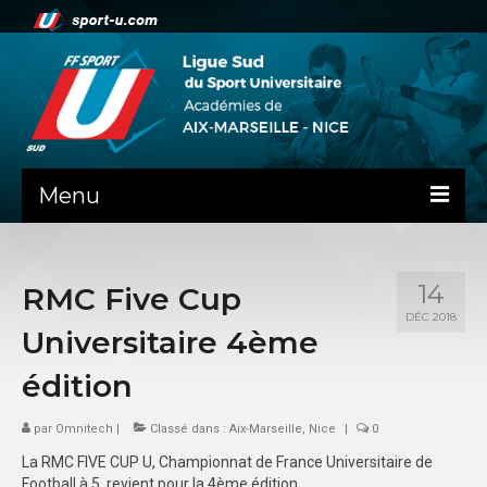
Menu
NEWS
14
RMC Five Cup
PRÉSENTATION
DÉC 2018
Universitaire 4ème
ADMINISTRATIF
édition
DOCUMENTS RENTREE AS
par
Omnitech
|
Classé dans :
Aix-Marseille
,
Nice
|
0
GUIDE SPORTIF
La RMC FIVE CUP U, Championnat de France Universitaire de
COMMISSIONS
Football à 5, revient pour la 4ème édition.