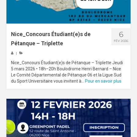
ECO-CITOYENNETE
SPORT
6
Nice_Concours Étudiant(e)s de
FEMINISATION
FÉV 2026
Pétanque – Triplette
SPORTS CO
|
SPORTS CO – NICE
Nice_Concours Étudiant(e)s de Pétanque – Triplette Jeudi
5 mars 2026 • 18h–20h Boulodrome Henri Bernard – Nice
SPORTS CO – AIX-MARSEILLE
Le Comité Départemental de Pétanque 06 et la Ligue Sud
du Sport Universitaire vous invitent à...
Pour en savoir plus
SPORTS IND
COMPETITIONS
Qualification exceptionnelle
FORMATION
COMMUNICATION