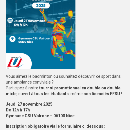
ECO-CITOYENNETE
SPORT
FEMINISATION
SPORTS CO
SPORTS CO – NICE
SPORTS CO – AIX-MARSEILLE
Vous aimez le badminton ou souhaitez découvrir ce sport dans
SPORTS IND
une ambiance conviviale ?
Participez à notre
tournoi promotionnel en double ou double
COMPETITIONS
mixte
, ouvert à
tous les étudiants
, même
non licenciés FFSU
!
Jeudi 27 novembre 2025
Qualification exceptionnelle
De 12h à 17h
Gymnase CSU Valrose – 06100 Nice
FORMATION
Inscription obligatoire via le formulaire ci dessous :
COMMUNICATION