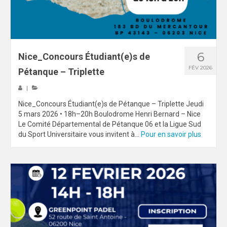
ECO-CITOYENNETE
SPORT
6
Nice_Concours Étudiant(e)s de
FEMINISATION
FÉV 2026
Pétanque – Triplette
SPORTS CO
|
SPORTS CO – NICE
Nice_Concours Étudiant(e)s de Pétanque – Triplette Jeudi
5 mars 2026 • 18h–20h Boulodrome Henri Bernard – Nice
SPORTS CO – AIX-MARSEILLE
Le Comité Départemental de Pétanque 06 et la Ligue Sud
du Sport Universitaire vous invitent à...
Pour en savoir plus
SPORTS IND
COMPETITIONS
Qualification exceptionnelle
FORMATION
COMMUNICATION