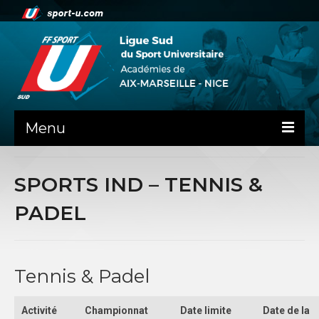
Menu
NEWS
SPORTS IND – TENNIS &
PRÉSENTATION
PADEL
ADMINISTRATIF
DOCUMENTS RENTREE AS
Tennis & Padel
GUIDE SPORTIF
Activité
Championnat
Date limite
Date de la
COMMISSIONS