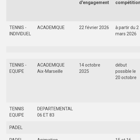
d'engagement
compétitio
ECO-CITOYENNETE
SPORT
TENNIS -
ACADEMIQUE
22 février 2026
à partir du 2
INDIVIDUEL
mars 2026
FEMINISATION
SPORTS CO
SPORTS CO – NICE
TENNIS -
ACADEMIQUE
14 octobre
début
EQUIPE
Aix-Marseille
2025
possible le
SPORTS CO – AIX-MARSEILLE
20 octobre
SPORTS IND
COMPETITIONS
TENNIS
DEPARTEMENTAL
Qualification exceptionnelle
EQUIPE
06 ET 83
FORMATION
PADEL
COMMUNICATION