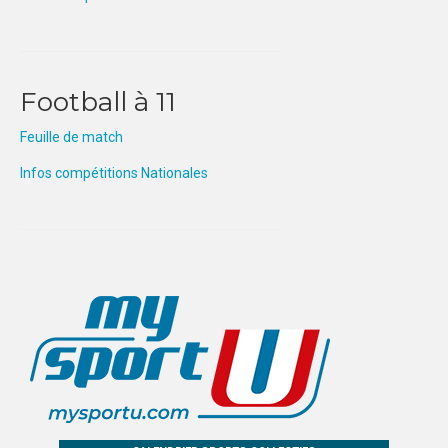
ECO-CITOYENNETE
SPORT
Football à 11
FEMINISATION
Feuille de match
SPORTS CO
Infos compétitions Nationales
SPORTS CO – NICE
SPORTS CO – AIX-MARSEILLE
SPORTS IND
COMPETITIONS
Qualification exceptionnelle
FORMATION
COMMUNICATION