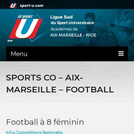
Menu
NEWS
SPORTS CO – AIX-
PRÉSENTATION
MARSEILLE – FOOTBALL
ADMINISTRATIF
DOCUMENTS RENTREE AS
GUIDE SPORTIF
Football à 8 féminin
COMMISSIONS
Infos Compétitions Nationales