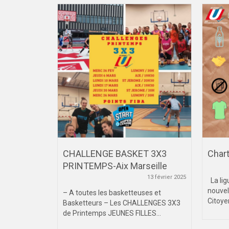
nce
CHALLENGE BASKET 3X3
Chart
me route /
PRINTEMPS-Aix Marseille
13 février 2025
La lig
5 mai 2025
nouvel
– A toutes les basketteuses et
Citoyen
Basketteurs – Les CHALLENGES 3X3
iversitaire
de Printemps JEUNES FILLES...
s ‍‍ Date :