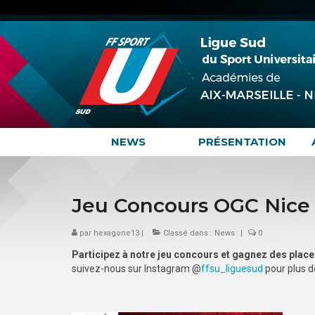
NEWS
PRÉSENTATION
Jeu Concours OGC Nice
par
hexagone13
|
Classé dans :
News
|
0
Participez à notre jeu concours et gagnez des places
suivez-nous sur Instagram @
ffsu_liguesud
pour plus de