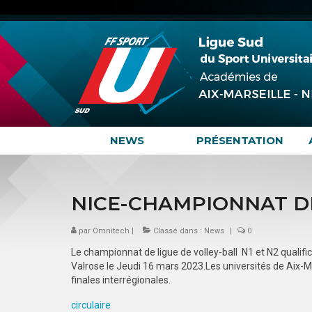
NEWS
PRÉSENTATION
NICE-CHAMPIONNAT DE
par
Omnitech
|
Classé dans :
News
|
0
Le championnat de ligue de volley-ball N1 et N2 qualific
Valrose le Jeudi 16 mars 2023.Les universités de Aix-Mar
finales interrégionales.
circulaire