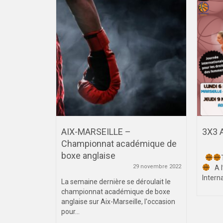
AIX-MARSEILLE –
3X3 
IVIDUEL
Championnat académique de
boxe anglaise
24 janvier 2023
29 novembre 2022
A l’
Interna
championnat
La semaine dernière se déroulait le
individuel
championnat académique de boxe
t ce
anglaise sur Aix-Marseille, l'occasion
pour...