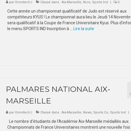
par
Omnitech
|
Classé dans :
Aix-Marseille
,
Nice
,
Sports Ind
|
0
Cette année un championnat qualificatif de Judo est réservé aux
compétiteurs KYUS ! Le championnat aura lieu le Jeudi 14 Novembre
sera qualificatif à la Coupe de France Universitaire Kyus. Plus d’inf
le menu SPORTS IND Inscription à …
Lire la suite­­
PALMARES NATIONAL AIX-
MARSEILLE
par
Omnitech
|
Classé dans :
Aix-Marseille
,
News
,
Sports Co
,
Sports Ind
|
Le nombre d’étudiants de l’Académie Aix-Marseille médaillés aux
Championnats de France Universitaires montrent une nouvelle fois 