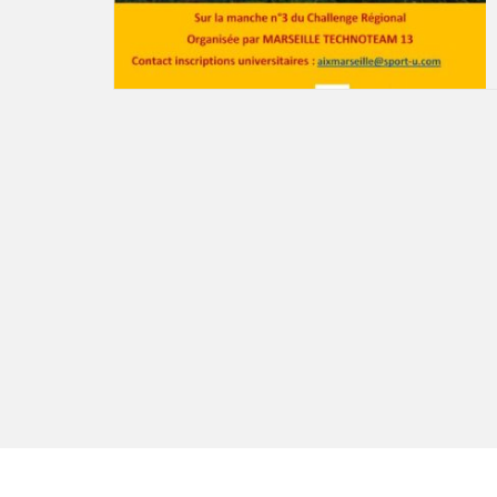
Pagination
des
publications