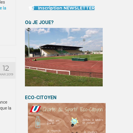
les
Inscription NEWSLETTER
e la
Où JE JOUE?
12
MAR 2019
ECO-CITOYEN
ance
que la