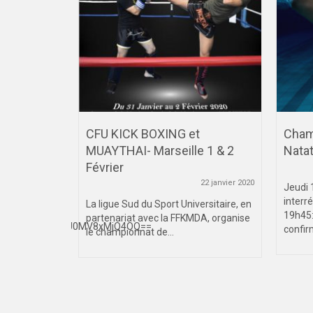
CFU KICK BOXING et
Champ
MUAYTHAI- Marseille 1 & 2
Natat
11 octobre 2024
Février
n
22 janvier 2020
ais
Jeudi 
 :
interr
La ligue Sud du Sport Universitaire, en
?
19h45:
partenariat avec la FFKMDA, organise
RfMTcyODYzMjU0MV8xMjQ4OQ==
confir
le championnat de...