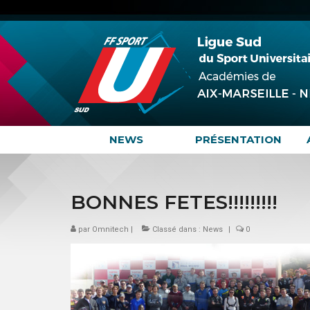
NEWS
PRÉSENTATION
BONNES FETES!!!!!!!!!
par
Omnitech
|
Classé dans :
News
|
0